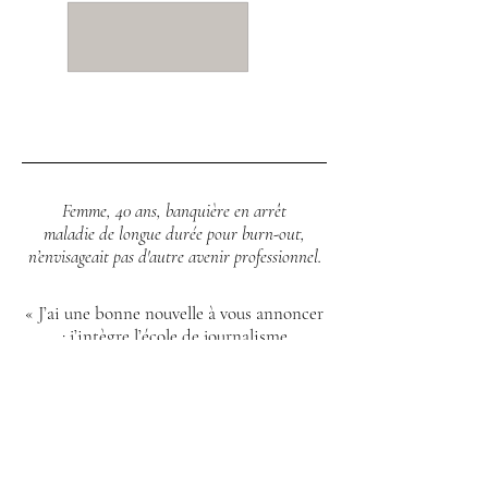
Femme, 40 ans, banquière en arrêt
maladie de longue durée pour burn-out,
n’envisageait pas d'autre avenir professionnel.
« J’ai une bonne nouvelle à vous
annoncer
: j’intègre l’école de
journalisme
(spécialité graphisme,
photo,
numérique)
et en parallèle,
je suis
des cours aux
ateliers
des
beaux-arts.
Quand je revois
le travail effectué en
janvier 2018,
je
suis ravie
de constater
que les
domaines
que
vous
aviez ciblés sont
ceux que