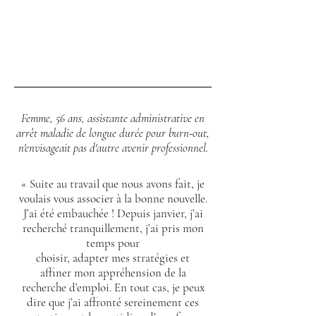
Femme, 56 ans, assistante administrative en
arrêt maladie de longue durée pour burn-out,
n'envisageait pas d'autre avenir professionnel.
« Suite au travail que nous avons fait, je
voulais vous associer à la bonne nouvelle.
J’ai été embauchée ! Depuis janvier,
j’ai
recherché tranquillement,
j’ai pris
mon
temps pour
choisir,
adapter
mes
stratégies et
affiner
mon
appréhension
de la
recherche
d’emploi.
En tout cas,
je peux
dire
que
j’ai affronté sereinement ces