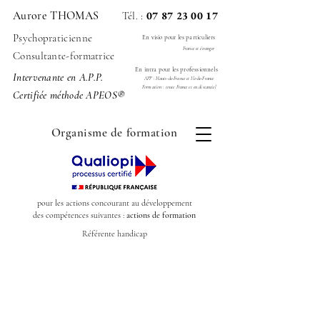
Aurore THOMAS
07 87 23 00 17
Tél. :
Psychopraticienne
En visio pour les particuliers
France et étranger
Consultante-formatrice
En intra pour les professionnels
Intervenante en A.P.P.
APP : Hauts-de-France et Ile-de-France
Formation : toute France et en distanciel
Certifiée méthode APEOS
®
Organisme de formation
pour les actions concourant au développement
des compétences suivantes :
actions de formation
Référente handicap