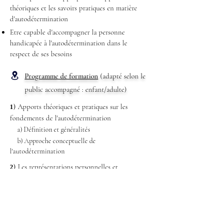
théoriques et les savoirs pratiques en matière
d'autodétermination
Etre capable d'accompagner la personne
handicapée à l'autodétermination dans le
respect de ses besoins
Programme de formation
(adapté selon le
public accompagné : enfant/adulte)
)
Apports théoriques et pratiques sur les
1
fondements de l'autodétermination
a) Définition et généralités
b) Approche conceptuelle de
l'autodétermination
)
Les représentations personnelles et
2
collectives, et les postures professionnelles
a) Identification des leviers et des freins
b) La modification des pratiques collectives et
des posture individuelles