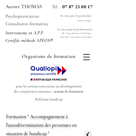
Aurore THOMAS
07 87 23 00 17
Tél. :
Psychopraticienne
En visio pour les particuliers
France et étranger
Consultante-formatrice
En intra pour les professionnels
Intervenante en A.P.P.
APP : Hauts-de-France et Ile-de-France
Formation : toute France et en distanciel
Certifiée méthode APEOS
®
Organisme de formation
pour les actions concourant au développement
des compétences suivantes :
actions de formation
Référente handicap
Formation " Accompagnement à
l'autodétermination des personnes en
situation de handicap "