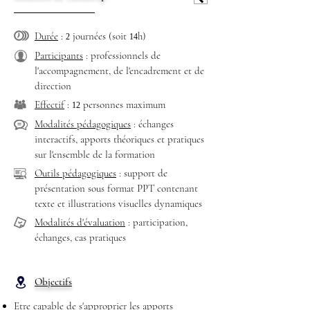
Durée
:
journées
(soit
h)
2
14
Participants
: professionnels de
l'accompagnement, de l'encadrement et de
direction
Effectif
:
personnes maximum
12
Modalités pédagogiques
: échanges
interactifs, apports théoriques et pratiques
sur l'ensemble de la formation
Outils pédagogiques
: support de
présentation sous format PPT contenant
texte et illustrations visuelles dynamiques
Modalités d'évaluation
: participation,
échanges, cas pratiques
Objectifs
Etre capable de s'approprier les apports